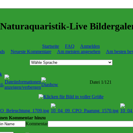
Naturaquaristik-Live Bildergale
Startseite
FAQ
Anmelden
ads
Neueste Kommentare
Am meisten angesehen
Am besten bew
Datei 1/121
inen Kommentar hinzu
Kommentar