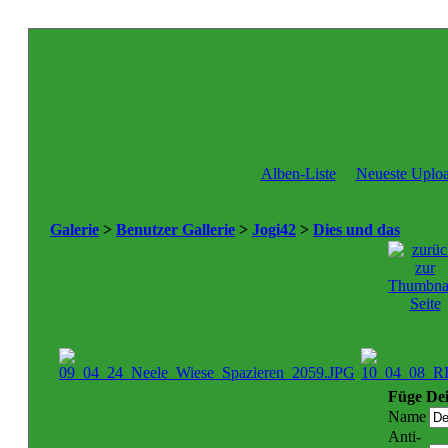
Alben-Liste
Neueste Uplo
Galerie
>
Benutzer Gallerie
>
Jogi42
>
Dies und das
Füge De
Name
Anti-