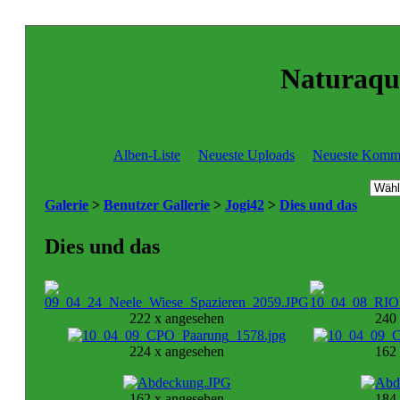
Naturaqua
Alben-Liste
Neueste Uploads
Neueste Komm
Galerie
>
Benutzer Gallerie
>
Jogi42
>
Dies und das
Dies und das
222 x angesehen
240
224 x angesehen
162
162 x angesehen
184