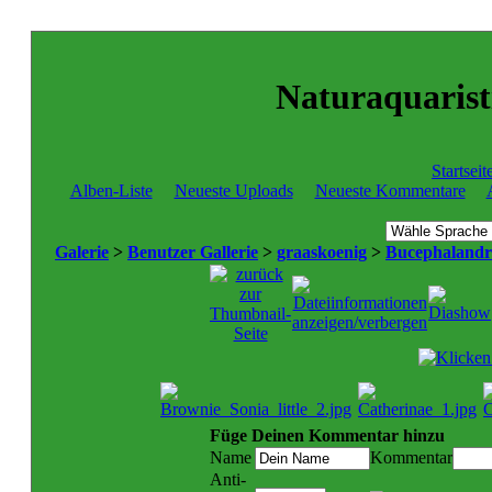
Naturaquaristi
Startseit
Alben-Liste
Neueste Uploads
Neueste Kommentare
Galerie
>
Benutzer Gallerie
>
graaskoenig
>
Bucephalandr
Füge Deinen Kommentar hinzu
Name
Kommentar
Anti-