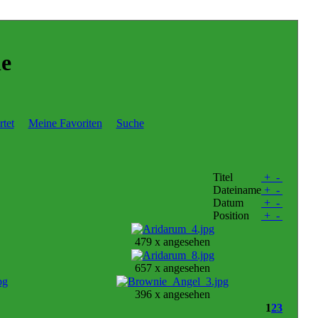
ie
tet
Meine Favoriten
Suche
Titel
+
-
Dateiname
+
-
Datum
+
-
Position
+
-
479 x angesehen
657 x angesehen
396 x angesehen
1
2
3