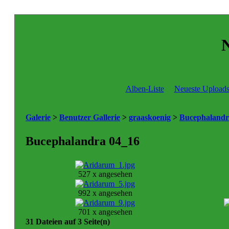
N
Alben-Liste
Neueste Upload
Galerie
>
Benutzer Gallerie
>
graaskoenig
>
Bucephalandr
Bucephalandra 04_16
527 x angesehen
992 x angesehen
701 x angesehen
31 Dateien auf 3 Seite(n)