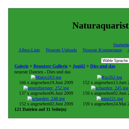
Naturaquaristi
Startseit
Alben-Liste
Neueste Uploads
Neueste Kommentare
Galerie
>
Benutzer Gallerie
>
Jogi42
>
Dies und das
neueste Dateien - Dies und das
166 x angesehen
19.Juni 2009
152 x angesehen
13.Juni 
137 x angesehen
06.Juni 2009
159 x angesehen
02.Juni 
152 x angesehen
02.Juni 2009
159 x angesehen
24.Mai 
121 Dateien auf 11 Seite(n)