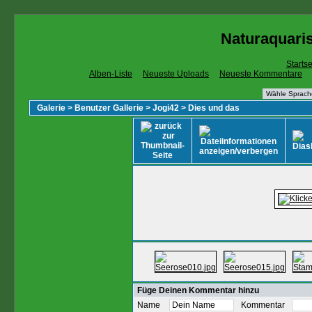
Naturaquaris
Startse
Alben-Liste
Neueste Uploads
Neueste Kommentare
Galerie
>
Benutzer Gallerie
>
Jogi42
>
Dies und das
Füge Deinen Kommentar hinzu
Name
Kommentar