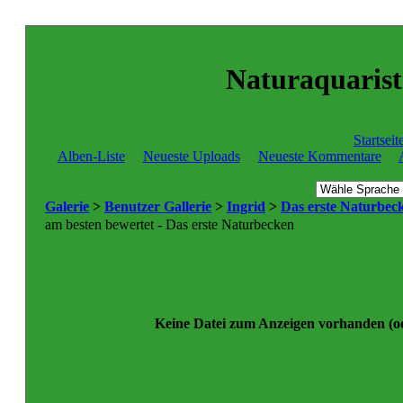
Naturaquaristi
Startseit
Alben-Liste
Neueste Uploads
Neueste Kommentare
Galerie
>
Benutzer Gallerie
>
Ingrid
>
Das erste Naturbec
am besten bewertet - Das erste Naturbecken
Keine Datei zum Anzeigen vorhanden (od