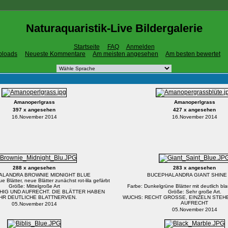
Naturaquaristik-Live Bildergalerie
Startseite
FAQ
Anmelden
ploads
Neueste Kommentare
Am meisten angesehen
Am besten bewertet
Amanoperlgrass
Amanoperlgrass
397 x angesehen
427 x angesehen
16.November 2014
16.November 2014
288 x angesehen
283 x angesehen
ALANDRA BROWNIE MIDNIGHT BLUE
BUCEPHALANDRA GIANT SHINE
 Blätter, neue Blätter zunächst rot-lila gefärbt
Größe: Mittelgroße Art
Farbe: Dunkelgrüne Blätter mit deutlich b
HIG UND AUFRECHT. DIE BLÄTTER HABEN
Größe: Sehr große Art.
HR DEUTLICHE BLATTNERVEN.
WUCHS: RECHT GROSSE, EINZELN STEH
AUFRECHT
05.November 2014
05.November 2014