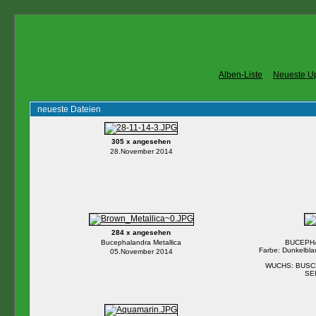
Alben-Liste
Neueste U
neueste Dateien
305 x angesehen
28.November 2014
284 x angesehen
Bucephalandra Metallica
BUCEPH
Farbe: Dunkelblaue
05.November 2014
WUCHS: BUSC
SE