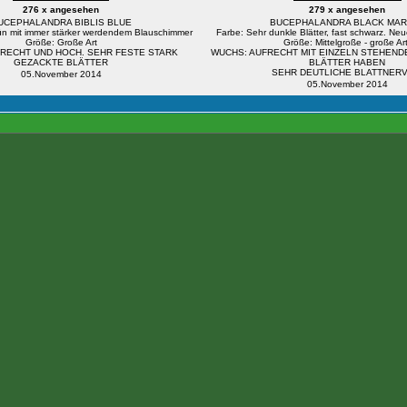
276 x angesehen
279 x angesehen
UCEPHALANDRA BIBLIS BLUE
BUCEPHALANDRA BLACK MAR
ün mit immer stärker werdendem Blauschimmer
Farbe: Sehr dunkle Blätter, fast schwarz. Neue
Größe: Große Art
Größe: Mittelgroße - große Art
RECHT UND HOCH. SEHR FESTE STARK
WUCHS: AUFRECHT MIT EINZELN STEHENDE
GEZACKTE BLÄTTER
BLÄTTER HABEN
SEHR DEUTLICHE BLATTNERV
05.November 2014
05.November 2014