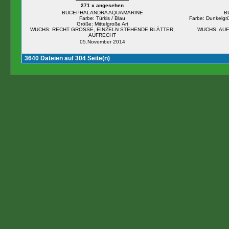
271 x angesehen
BUCEPHALANDRA AQUAMARINE
B
Farbe: Türkis / Blau
Farbe: Dunkelgr
Größe: Mittelgroße Art
WUCHS: RECHT GROSSE, EINZELN STEHENDE BLÄTTER,
WUCHS: AUF
AUFRECHT
05.November 2014
3640 Dateien auf 304 Seite(n)