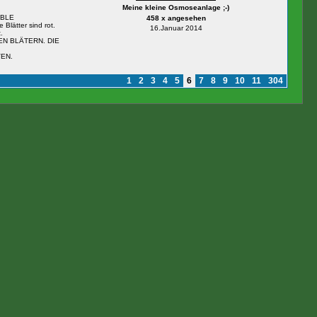
Meine kleine Osmoseanlage ;-)
BLE
458 x angesehen
 Blätter sind rot.
16.Januar 2014
.
N BLÄTERN. DIE
EN.
1
2
3
4
5
6
7
8
9
10
11
304