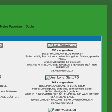
Meine Favoriten
Suche
338 x angesehen
BUCEPHALANDRA BLUE MONKEY
Farbe: Kräftig Blau mit sehr hellen, fast gelben Stielen, gewellte
Blätter
Größe: Mittelgroße bis große Art
WUCHS: MITTELGROSSE, EINZELN STEHENDE BLÄTTER,
AUFRECHT
05.November 2014
263 x angesehen
 BLUE
BUCEPHALANDRA VERY LONG STEM
Farbe: Dunkelgrüne, gezackte, sehr schmale Blätter
lauem Schimmer
Größe: Mittelgroße - große Art
WUCHS: EINZIGARTIG. WIE BEI EINER PALME WACHSEN DIE
ENDE BLÄTTER,
BLÄTTER AM ENDE
EINES LANGEN RHIZOMS. SEHR UNGEWÖHNLICH.
05.November 2014