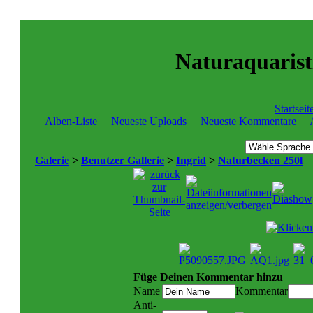
Naturaquaristi
Startseit
Alben-Liste
Neueste Uploads
Neueste Kommentare
Galerie
>
Benutzer Gallerie
>
Ingrid
>
Naturbecken 250l
Füge Deinen Kommentar hinzu
Name
Kommentar
Anti-