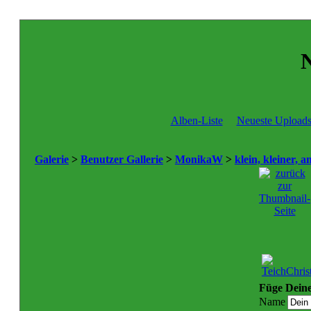
N
Alben-Liste
Neueste Upload
Galerie
>
Benutzer Gallerie
>
MonikaW
>
klein, kleiner, 
Füge Dein
Name