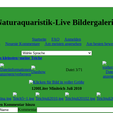
aturaquaristik-Live Bildergaler
Startseite
FAQ
Anmelden
s
Neueste Kommentare
Am meisten angesehen
Am besten bewer
am kleinsten>meine Teiche
Datei 3/71
1200Liter Miniteich Juli 2010
en Kommentar hinzu
Kommentar