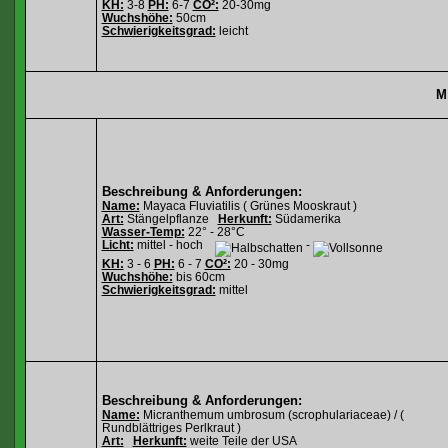
KH:
3-8
PH:
6-7
CO²:
20-30mg
Wuchshöhe:
50cm
Schwierigkeitsgrad:
leicht
M
Beschreibung & Anforderungen:
Name:
Mayaca Fluviatilis ( Grünes Mooskraut )
Art:
Stängelpflanze
Herkunft:
Südamerika
Wasser-Temp:
22° - 28°C
Licht:
mittel - hoch
-
KH:
3 - 6
PH:
6 - 7
CO²:
20 - 30mg
Wuchshöhe:
bis 60cm
Schwierigkeitsgrad:
mittel
Beschreibung & Anforderungen:
Name:
Micranthemum umbrosum (scrophulariaceae) / (
Rundblättriges Perlkraut )
Art:
Herkunft:
weite Teile der USA