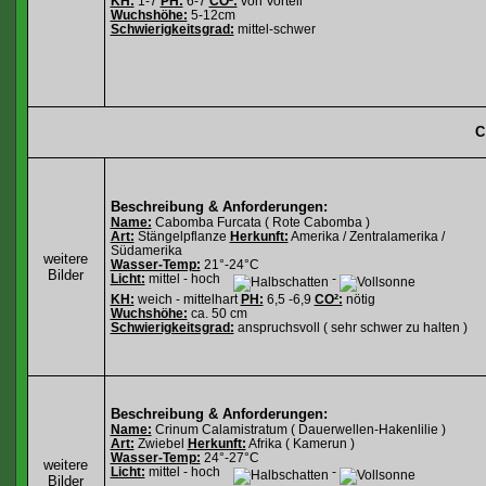
KH:
1-7
PH:
6-7
CO²:
von Vorteil
Wuchshöhe:
5-12cm
Schwierigkeitsgrad:
mittel-schwer
C
Beschreibung & Anforderungen:
Name:
Cabomba Furcata ( Rote Cabomba )
Art:
Stängelpflanze
Herkunft:
Amerika / Zentralamerika /
Südamerika
weitere
Wasser-Temp:
21°-24°C
Bilder
Licht:
mittel - hoch
-
KH:
weich - mittelhart
PH:
6,5 -6,9
CO²:
nötig
Wuchshöhe:
ca. 50 cm
Schwierigkeitsgrad:
anspruchsvoll ( sehr schwer zu halten )
Beschreibung & Anforderungen:
Name:
Crinum Calamistratum ( Dauerwellen-Hakenlilie )
Art:
Zwiebel
Herkunft:
Afrika ( Kamerun )
Wasser-Temp:
24°-27°C
weitere
Licht:
mittel - hoch
-
Bilder