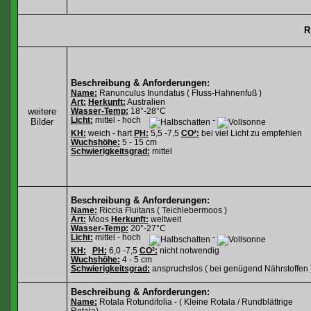
R
Beschreibung & Anforderungen:
Name:
Ranunculus Inundatus ( Fluss-Hahnenfuß )
Art:
Herkunft:
Australien
weitere
Wasser-Temp:
18°-28°C
Licht:
mittel - hoch
-
Bilder
KH:
weich - hart
PH:
5,5 -7,5
CO²:
bei viel Licht zu empfehlen
Wuchshöhe:
5 - 15 cm
Schwierigkeitsgrad:
mittel
Beschreibung & Anforderungen:
Name:
Riccia Fluitans ( Teichlebermoos )
Art:
Moos
Herkunft:
weltweit
Wasser-Temp:
20°-27°C
Licht:
mittel - hoch
-
KH:
PH:
6,0 -7,5
CO²:
nicht notwendig
Wuchshöhe:
4 - 5 cm
Schwierigkeitsgrad:
anspruchslos ( bei genügend Nährstoffen 
Beschreibung & Anforderungen:
Name:
Rotala Rotundifolia - ( Kleine Rotala / Rundblättrige
Rotala)