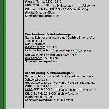
Wasser-Temp:
22°C - 28°C
Licht:
wenig - hoch
-
KH:
weich bis hart
PH:
5,5 - 9,0
CO²:
nicht nötig
Wuchshöhe:
bis 65cm
Schwierigkeitsgrad:
leicht
Beschreibung & Anforderungen:
Name:
Echinodorus muricatus ( Spitzblättriger großer
Froschlöffel )
Art:
Herkunft:
Wasser-Temp:
20°-26°C
Licht:
mittel-hoch
-
KH:
weich bis hart
PH:
CO²:
nicht nötig
Wuchshöhe:
~ 50-100cm
Schwierigkeitsgrad:
leicht
Beschreibung & Anforderungen:
Name:
Echinodorus tenellus ( Grasartige oder Zarte
Schwertpflanze )
Art:
Schwertpflanze
Herkunft:
Nord bis Südamerika
Wasser-Temp:
18°C - 30°C
Licht:
mittel bis hoch
-
KH:
1-12
PH:
5,5-8
CO²:
nicht erforderlich
Wuchshöhe:
3-9 cm
Schwierigkeitsgrad:
leicht bis mittel