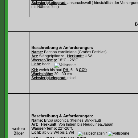
Schwierigkeitsgrad:
anspruchsvoll ( hinsichtlich der Versorgun
mit Nährstoffen )
B
Beschreibung & Anforderungen:
Name:
Bacopa caroliniana (Großes Fettblatt)
Art:
Stängelpflanze
Herkunft:
USA
Wasser-Temp:
18°C - 26°C
Licht:
hoch
KH:
weich bis hart
PH:
6 - 8
CO²:
Wuchshöhe:
20 - 30 cm
Schwierigkeitsgrad:
mittel
Beschreibung & Anforderungen:
Name:
Blyxa japonica (Kleines Blyxkraut)
Art:
Herkunft:
Von Indien bis Neuguinea,Japan
weitere
Wasser-Temp:
22°-26°C
Licht:
ab 0,3 W/l bis 1 W/l
-
Bilder