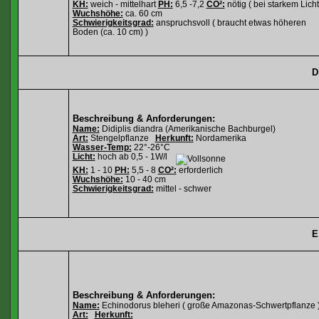
KH:
weich - mittelhart
PH:
6,5 -7,2
CO²:
nötig ( bei starkem Licht
Wuchshöhe:
ca. 60 cm
Schwierigkeitsgrad:
anspruchsvoll ( braucht etwas höheren
Boden (ca. 10 cm) )
D
Beschreibung & Anforderungen:
Name:
Didiplis diandra (Amerikanische Bachburgel)
Art:
Stengelpflanze
Herkunft:
Nordamerika
Wasser-Temp:
22°-26°C
Licht:
hoch ab 0,5 - 1W/l
KH:
1 - 10
PH:
5,5 - 8
CO²:
erforderlich
Wuchshöhe:
10 - 40 cm
Schwierigkeitsgrad:
mittel - schwer
E
Beschreibung & Anforderungen:
Name:
Echinodorus bleheri ( große Amazonas-Schwertpflanze 
Art:
Herkunft: