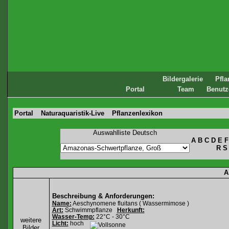
Bildergalerie
Pfl
Portal
Team
Benutz
Portal
Naturaquaristik-Live
Pflanzenlexikon
Auswahlliste Deutsch
A
B
C
D
E
F
R
S
A
Beschreibung & Anforderungen:
Name:
Aeschynomene fluitans ( Wassermimose )
Art:
Schwimmpflanze
Herkunft:
Wasser-Temp:
22°C - 30°C
weitere
Licht:
hoch
Bilder