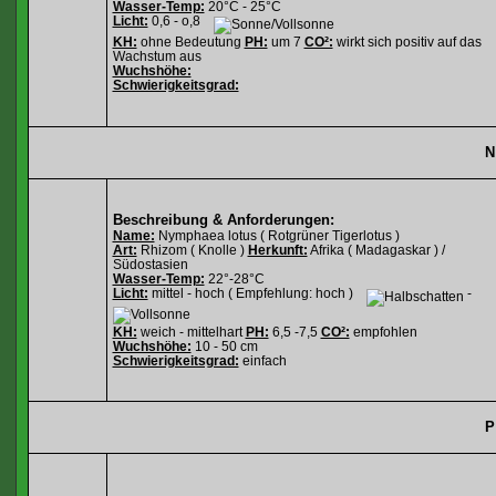
Wasser-Temp:
20°C - 25°C
Licht:
0,6 - o,8
KH:
ohne Bedeutung
PH:
um 7
CO²:
wirkt sich positiv auf das
Wachstum aus
Wuchshöhe:
Schwierigkeitsgrad:
N
Beschreibung & Anforderungen:
Name:
Nymphaea lotus ( Rotgrüner Tigerlotus )
Art:
Rhizom ( Knolle )
Herkunft:
Afrika ( Madagaskar ) /
Südostasien
Wasser-Temp:
22°-28°C
Licht:
mittel - hoch ( Empfehlung: hoch )
-
KH:
weich - mittelhart
PH:
6,5 -7,5
CO²:
empfohlen
Wuchshöhe:
10 - 50 cm
Schwierigkeitsgrad:
einfach
P