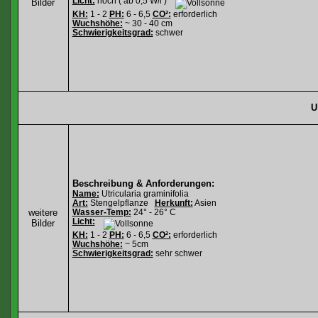
Licht:
hoch ( ab 0,5 W/l )
Bilder
KH:
1 - 2
PH:
6 - 6,5
CO²:
erforderlich
Wuchshöhe:
~ 30 - 40 cm
Schwierigkeitsgrad:
schwer
U
Beschreibung & Anforderungen:
Name:
Utricularia graminifolia
Art:
Stengelpflanze
Herkunft:
Asien
weitere
Wasser-Temp:
24° - 26° C
Licht:
Bilder
KH:
1 - 2
PH:
6 - 6,5
CO²:
erforderlich
Wuchshöhe:
~ 5cm
Schwierigkeitsgrad:
sehr schwer