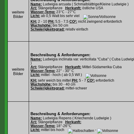
Name:
Ludwigia arcuata ( Schmalblättrige/Kleine Ludwigie )
Art:
Stängelpflanze
Herkunft:
östliche USA
weitere
Wasser-Temp:
23°C - 27°C
Licht:
ab 0,5 Watt bis sehr viel
Bilder
KH:
2 - 10
PH:
5,5 - 7,5
CO²:
nicht zwingend erforderlich
Wuchshöhe:
bis 50 cm
Schwierigkeitsgrad:
relativ einfach
Beschreibung & Anforderungen:
Name:
Ludwigia inclinata var. verticillata "Cuba" ( Cuba Ludwig
)
Art:
Stängelpflanze
Herkunft:
Mittel-Südamerika Cuba
weitere
Wasser-Temp:
22° - 30° C
Bilder
Licht:
mittel - hoch ( ab 0,5 W/l )
KH:
sehr weich bis mittel
PH:
5 - 7
CO²:
erforderlich
Wuchshöhe:
bis 30 - 40 cm
Schwierigkeitsgrad:
mittel-schwer
Beschreibung & Anforderungen:
Name:
Ludwigia Repens ( Kriechende Ludwigie )
Art:
Stängelpflanze
Herkunft:
Wasser-Temp:
18°-26°C
Licht:
mittel bis hoch
-