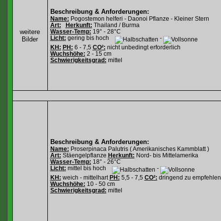
Beschreibung & Anforderungen:
Name:
Pogostemon helferi - Daonoi Pflanze - Kleiner Stern
Art:
Herkunft:
Thailand / Burma
weitere
Wasser-Temp:
19° - 28°C
Licht:
gering bis hoch
-
Bilder
KH:
PH:
6 - 7,5
CO²:
nicht unbedingt erforderlich
Wuchshöhe:
2 - 15 cm
Schwierigkeitsgrad:
mittel
Beschreibung & Anforderungen:
Name:
Proserpinaca Palutris ( Amerikanisches Kammblatt )
Art:
Stäengelpflanze
Herkunft:
Nord- bis Mittelamerika
Wasser-Temp:
18° - 26°C
Licht:
mittel bis hoch
-
KH:
weich - mittelhart
PH:
5,5 - 7,5
CO²:
dringend zu empfehlen
Wuchshöhe:
10 - 50 cm
Schwierigkeitsgrad:
mittel