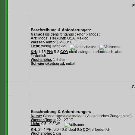
F
Beschreibung & Anforderungen:
Name:
Fissidens fontanus ( Phönix Moos )
Art:
Moos
Herkunft:
USA, Mexico
Wasser-Temp:
16°-30° C
Licht:
wenig-sehr viel
-
KH:
1-15
PH:
5-8
CO²:
nicht zwingend erforderlich, aber
förderlich
Wuchshöhe:
1-2,5cm
Schwierigkeitsgrad:
mittel
G
Beschreibung & Anforderungen:
Name:
Glossostigma elatinoides ( Australisches Zungenblatt )
Wasser-Temp:
22 - 27 °C
Licht:
0,5 - 0,8 W/l
KH:
2 - 4
PH:
5,0 - 6,8 ideal 6,5
CO²:
erforderlich
Wuchshöhe:
1 cm