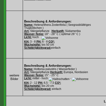
Beschreibung & Anforderungen:
Name:
Heteranthera Zosterifolia ( Seegrasblättriges
Trugkölbchen )
Art:
Stängelpflanze
Herkunft:
Südamerika
Wasser-Temp:
18° - 28° C ( optimal 26° C )
Licht:
hoch
KH:
3 - 8
PH:
6 - 8
CO²:
Wuchshöhe:
bis 50 cm
Schwierigkeitsgrad:
einfach
Beschreibung & Anforderungen:
Name:
Hottonia palustris ( Wasserfeder )
Art:
Stängelpflanze
Herkunft:
Europa, Nordasien
weitere
Wasser-Temp:
15° - 25° C
Licht:
mittel - hoch
-
Bilder
KH:
2 - 12
PH:
6,5 - 7,5
CO²:
Wuchshöhe:
bis 20 cm
Schwierigkeitsgrad:
einfach
L