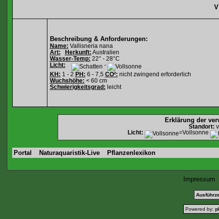
V
Beschreibung & Anforderungen:
Name:
Vallisneria nana
Art:
Herkunft:
Australien
Wasser-Temp:
22° - 28°C
Licht:
-
KH:
1 - 2
PH:
6 - 7,5
CO²:
nicht zwingend erforderlich
Wuchshöhe:
< 60 cm
Schwierigkeitsgrad:
leicht
Erklärung der ve
Standort:
v
Licht:
=Vollsonne
Portal
Naturaquaristik-Live
Pflanzenlexikon
Impressum
Ausführze
Powered by:
p