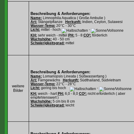
Beschreibung & Anforderungen:
Name:
Limnophila Aquatica ( Große Ambulie )
Art:
Stängelpflanze
Herkunft:
Indien, Ceylon, Sulawesi
Wasser-Temp:
20°C - 30°C
Licht:
mittel - hoch
-
KH:
sehr weich - mittel
PH:
5 - 8
CO²:
förderlich
Wuchshöhe:
40 - 50 cm
Schwierigkeitsgrad:
mittel
Beschreibung & Anforderungen:
Name:
Lomariopsis Lineata ( Süßwassertang )
Art:
Farngewächs
Herkunft:
Südthailand, Südvietnam
Wasser-Temp:
22°C - 28°C
weitere
Licht:
gering bis hoch
-
Bilder
KH:
weich - hart
PH:
6,0 - 8,0
CO²:
nicht erforderlich ( aber
empfehlenswert )
Wuchshöhe:
5 cm bis 8 cm
Schwierigkeitsgrad:
leicht
Beschreibung & Anforderungen: