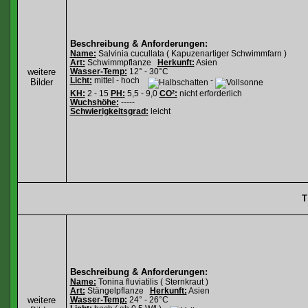
Beschreibung & Anforderungen:
Name:
Salvinia cucullata ( Kapuzenartiger Schwimmfarn )
Art:
Schwimmpflanze
Herkunft:
Asien
weitere
Wasser-Temp:
12° - 30°C
Licht:
mittel - hoch
-
Bilder
KH:
2 - 15
PH:
5,5 - 9,0
CO²:
nicht erforderlich
Wuchshöhe:
-----
Schwierigkeitsgrad:
leicht
T
Beschreibung & Anforderungen:
Name:
Tonina fluviatilis ( Sternkraut )
Art:
Stängelpflanze
Herkunft:
Asien
weitere
Wasser-Temp:
24° - 26°C