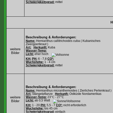
Schwierigkeitsgrad:
mittel
H
Beschreibung & Anforderungen:
Name:
Hemianthus callitrichoides cuba ( Kubanisches
Zwergperlkraut )
Art:
Herkunft:
Kuba
weitere
Wasser-Temp:
Bilder
Licht:
eher hoch
KH:
PH:
6 - 7,8
CO²:
Wuchshöhe:
1 - 4 cm
Schwierigkeitsgrad:
mittel
Beschreibung & Anforderungen:
Name:
Hemianthus micranthemoides ( Zierliches Perlenkraut )
Art:
Stängelpflanze
Herkunft:
Ostküste Nordamerikas
weitere
Wasser-Temp:
23°C - 27°C
Licht:
ab 0,5 Watt
Bilder
KH:
1 - 20
PH:
5,5 - 7
CO²:
nicht erforderlich
Wuchshöhe:
bis 45 cm
Schwierigkeitsgrad:
einfach