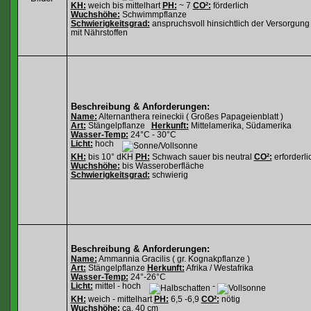
KH:
weich bis mittelhart
PH:
~ 7
CO²:
förderlich
Wuchshöhe:
Schwimmpflanze
Schwierigkeitsgrad:
anspruchsvoll hinsichtlich der Versorgung
mit Nährstoffen
Beschreibung & Anforderungen:
Name:
Alternanthera reineckii ( Großes Papageienblatt )
Art:
Stängelpflanze
Herkunft:
Mittelamerika, Südamerika
Wasser-Temp:
24°C - 30°C
Licht:
hoch
KH:
bis 10° dKH
PH:
Schwach sauer bis neutral
CO²:
erforderli
Wuchshöhe:
bis Wasseroberfläche
Schwierigkeitsgrad:
schwierig
Beschreibung & Anforderungen:
Name:
Ammannia Gracilis ( gr. Kognakpflanze )
Art:
Stängelpflanze
Herkunft:
Afrika / Westafrika
Wasser-Temp:
24°-26°C
Licht:
mittel - hoch
-
KH:
weich - mittelhart
PH:
6,5 -6,9
CO²:
nötig
Wuchshöhe:
ca. 40 cm