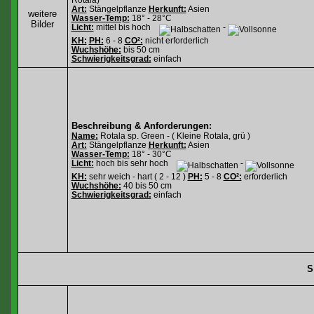
Art:
Stängelpflanze
Herkunft:
Asien
weitere
Wasser-Temp:
18° - 28°C
Bilder
Licht:
mittel bis hoch
-
KH:
PH:
6 - 8
CO²:
nicht erforderlich
Wuchshöhe:
bis 50 cm
Schwierigkeitsgrad:
einfach
Beschreibung & Anforderungen:
Name:
Rotala sp. Green - ( Kleine Rotala, grü )
Art:
Stängelpflanze
Herkunft:
Asien
Wasser-Temp:
18° - 30°C
Licht:
hoch bis sehr hoch
-
KH:
sehr weich - hart ( 2 - 12 )
PH:
5 - 8
CO²:
erforderlich
Wuchshöhe:
40 bis 50 cm
Schwierigkeitsgrad:
einfach
S