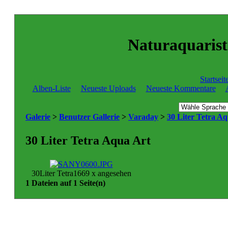
Naturaquaristi
Startseit
Alben-Liste
Neueste Uploads
Neueste Kommentare
Galerie
>
Benutzer Gallerie
>
Varaday
>
30 Liter Tetra A
30 Liter Tetra Aqua Art
30Liter Tetra
1669 x angesehen
1 Dateien auf 1 Seite(n)