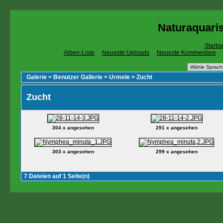
Naturaquaris
Startse
Alben-Liste
Neueste Uploads
Neueste Kommentare
Galerie
>
Benutzer Gallerie
>
Urmele
>
Zucht
Zucht
304 x angesehen
291 x angesehen
303 x angesehen
299 x angesehen
7 Dateien auf 1 Seite(n)